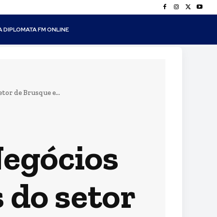
A DIPLOMATA FM ONLINE
or de Brusque e...
Negócios
 do setor