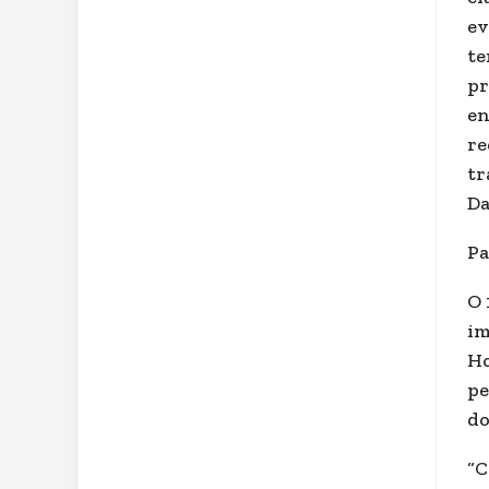
ev
te
pr
en
re
tr
Da
Pa
O 
im
Ho
pe
do
“C