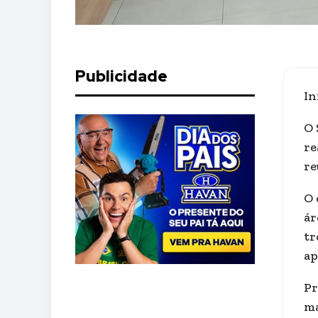
Publicidade
In
O 
re
re
O 
ár
tr
ap
Pr
ma