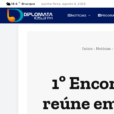
C
18.6
Brusque
quinta-feira, agosto 6, 2026
NOTÍCIAS
PROGR
Início
Notícias
1º Enco
reúne em