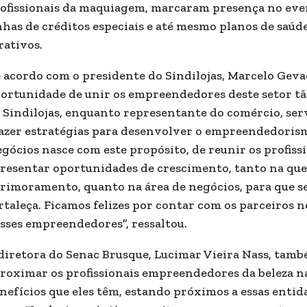
ofissionais da maquiagem, marcaram presença no eve
nhas de créditos especiais e até mesmo planos de saúd
rativos.
 acordo com o presidente do Sindilojas, Marcelo Geva
ortunidade de unir os empreendedores deste setor tão
 Sindilojas, enquanto representante do comércio, ser
azer estratégias para desenvolver o empreendedorismo
gócios nasce com este propósito, de reunir os profis
resentar oportunidades de crescimento, tanto na ques
rimoramento, quanto na área de negócios, para que s
rtaleça. Ficamos felizes por contar com os parceiros 
sses empreendedores”, ressaltou.
diretora do Senac Brusque, Lucimar Vieira Nass, tamb
roximar os profissionais empreendedores da beleza na
nefícios que eles têm, estando próximos a essas entida