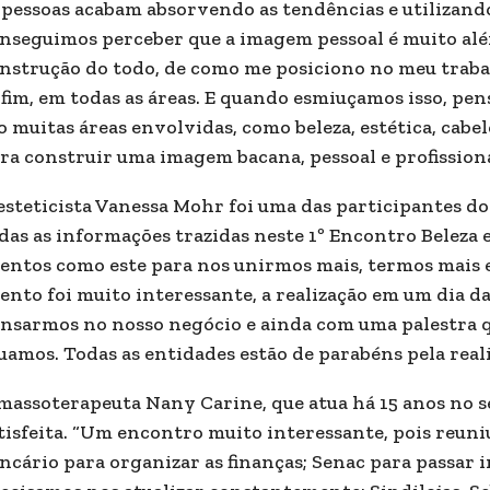
 pessoas acabam absorvendo as tendências e utilizando 
nseguimos perceber que a imagem pessoal é muito além
nstrução do todo, de como me posiciono no meu trabal
fim, em todas as áreas. E quando esmiuçamos isso, p
o muitas áreas envolvidas, como beleza, estética, cabelo
ra construir uma imagem bacana, pessoal e profission
esteticista Vanessa Mohr foi uma das participantes d
das as informações trazidas neste 1º Encontro Beleza 
entos como este para nos unirmos mais, termos mais e
ento foi muito interessante, a realização em um dia 
nsarmos no nosso negócio e ainda com uma palestra q
uamos. Todas as entidades estão de parabéns pela reali
massoterapeuta Nany Carine, que atua há 15 anos no 
tisfeita. “Um encontro muito interessante, pois reuni
ncário para organizar as finanças; Senac para passar 