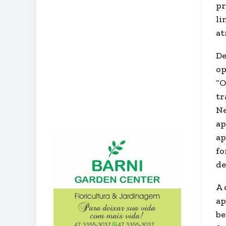
pr
li
at
De
op
“O
tr
Ne
ap
ap
fo
de
A 
ap
be