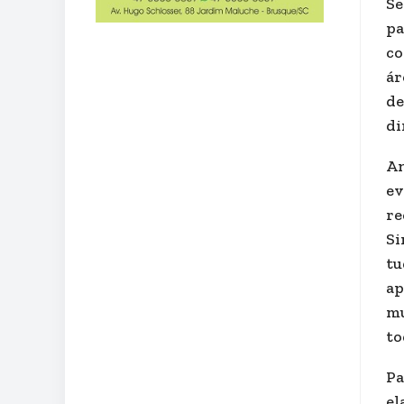
Se
pa
co
ár
de
di
An
ev
re
Si
tu
ap
mu
to
Pa
el