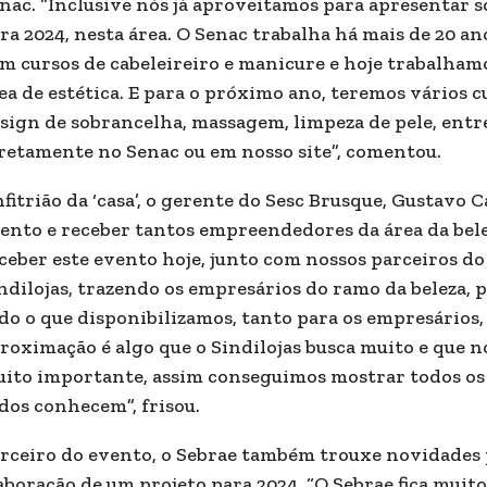
nac. “Inclusive nós já aproveitamos para apresentar 
ra 2024, nesta área. O Senac trabalha há mais de 20 an
m cursos de cabeleireiro e manicure e hoje trabalha
ea de estética. E para o próximo ano, teremos vários c
sign de sobrancelha, massagem, limpeza de pele, entre
retamente no Senac ou em nosso site”, comentou.
fitrião da ‘casa’, o gerente do Sesc Brusque, Gustavo C
ento e receber tantos empreendedores da área da belez
ceber este evento hoje, junto com nossos parceiros do
ndilojas, trazendo os empresários do ramo da beleza, 
do o que disponibilizamos, tanto para os empresários,
roximação é algo que o Sindilojas busca muito e que 
ito importante, assim conseguimos mostrar todos os
dos conhecem”, frisou.
rceiro do evento, o Sebrae também trouxe novidades p
aboração de um projeto para 2024. “O Sebrae fica muito