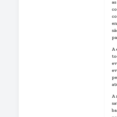
as
co
co
en
sã
pa
A 
to
ev
ev
pe
at
A 
sa
ba