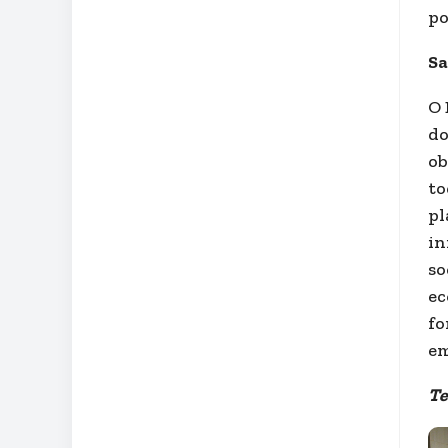
po
Sa
O 
do
ob
to
pl
in
so
ec
fo
em
Te