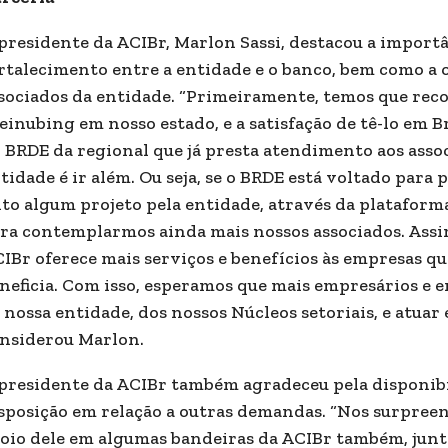
presidente da ACIBr, Marlon Sassi, destacou a import
rtalecimento entre a entidade e o banco, bem como a o
sociados da entidade. “Primeiramente, temos que reco
einubing em nosso estado, e a satisfação de tê-lo em 
 BRDE da regional que já presta atendimento aos asso
tidade é ir além. Ou seja, se o BRDE está voltado para
ito algum projeto pela entidade, através da platafor
ra contemplarmos ainda mais nossos associados. Assim
IBr oferece mais serviços e benefícios às empresas q
neficia. Com isso, esperamos que mais empresários e
 nossa entidade, dos nossos Núcleos setoriais, e atua
nsiderou Marlon.
presidente da ACIBr também agradeceu pela disponibi
sposição em relação a outras demandas. “Nos surpreen
oio dele em algumas bandeiras da ACIBr também, junto