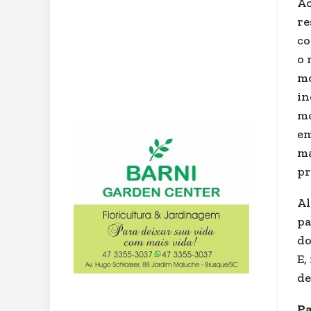
Ao
re
co
o 
mo
in
mo
em
ma
pr
Al
pa
do
E,
de
Pa