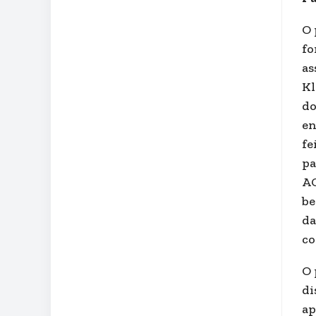
O 
fo
as
Kl
do
en
fe
pa
AC
be
da
co
O 
di
ap