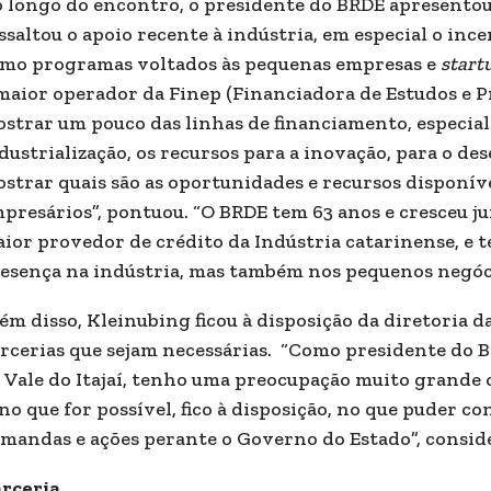
 longo do encontro, o presidente do BRDE apresentou 
ssaltou o apoio recente à indústria, em especial o inc
mo programas voltados às pequenas empresas e
start
maior operador da Finep (Financiadora de Estudos e Pro
strar um pouco das linhas de financiamento, especia
dustrialização, os recursos para a inovação, para o 
strar quais são as oportunidades e recursos disponív
presários”, pontuou. “O BRDE tem 63 anos e cresceu j
ior provedor de crédito da Indústria catarinense, e t
esença na indústria, mas também nos pequenos negóci
ém disso, Kleinubing ficou à disposição da diretoria d
rcerias que sejam necessárias. “Como presidente do
 Vale do Itajaí, tenho uma preocupação muito grande 
 no que for possível, fico à disposição, no que puder c
mandas e ações perante o Governo do Estado”, consid
rceria