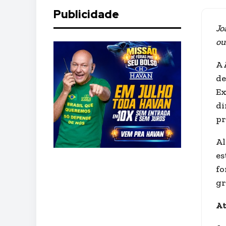
Publicidade
Jo
ou
A 
de
Ex
di
pr
Al
es
fo
gr
A