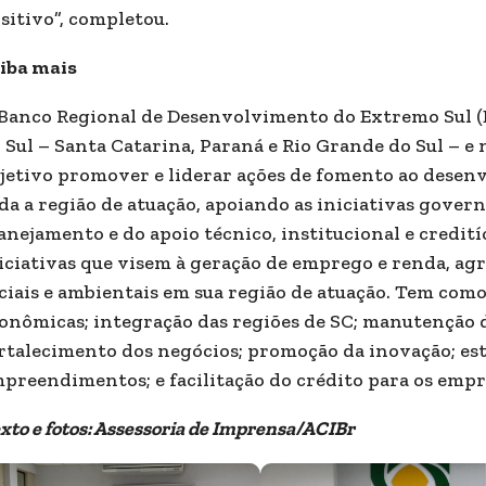
sitivo”, completou.
iba mais
Banco Regional de Desenvolvimento do Extremo Sul (B
 Sul – Santa Catarina, Paraná e Rio Grande do Sul – e
jetivo promover e liderar ações de fomento ao desen
da a região de atuação, apoiando as iniciativas gover
anejamento e do apoio técnico, institucional e credití
iciativas que visem à geração de emprego e renda, ag
ciais e ambientais em sua região de atuação. Tem com
onômicas; integração das regiões de SC; manutenção 
rtalecimento dos negócios; promoção da inovação; es
preendimentos; e facilitação do crédito para os emp
xto e fotos: Assessoria de Imprensa/ACIBr