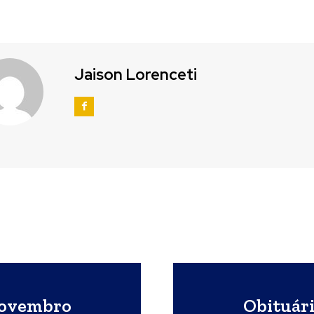
Jaison Lorenceti
novembro
Obituár