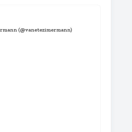
imermann (@vanetezimermann)