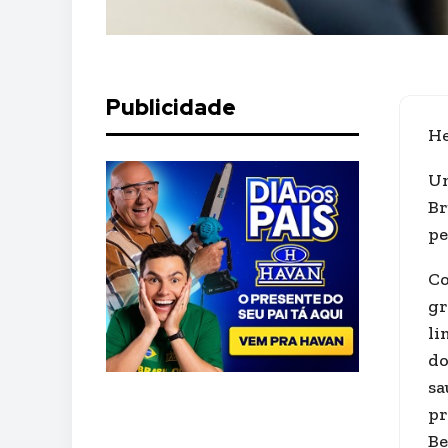
Publicidade
He
Um
Br
pe
Co
gr
li
do
sa
pr
Be