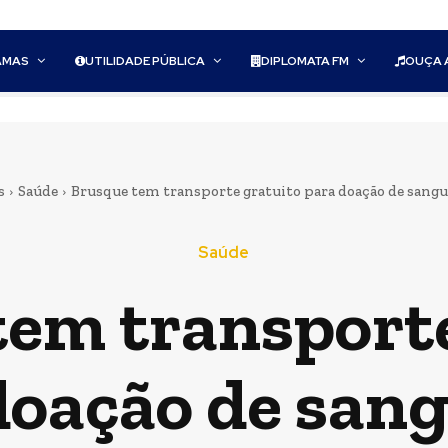
AMAS
UTILIDADE PÚBLICA
DIPLOMATA FM
OUÇA 
s
Saúde
Brusque tem transporte gratuito para doação de san
Saúde
tem transporte
doação de san