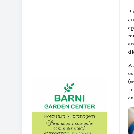
Pa
an
ap
mo
an
di
At
es
(w
re
ca