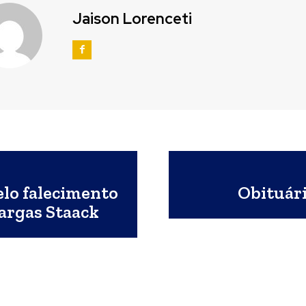
Jaison Lorenceti
elo falecimento
Obituár
argas Staack