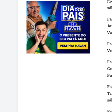
mo
sá
Fa
Ja
Va
Fa
Ve
Fa
Ce
Pa
Fa
Tr
sá
Fa