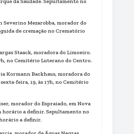
arque da Saudade. Sepultamento no
ntin Severino Mezarobba, morador do
seguida de cremação no Crematório
a Vargas Staack, moradora do Limoeiro.
17h, no Cemitério Luterano do Centro.
 Maria Kormann Backhaus, moradora do
exta-feira, 19, às 17h, no Cemitério
Raiser, morador do Espraiado, em Nova
 horário a definir. Sepultamento no
orário a definir.
 Garcia, morador de Águas Negras.