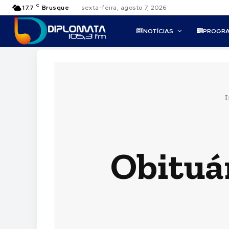
C
17.7
Brusque
sexta-feira, agosto 7, 2026
NOTÍCIAS
PROGR
I
Obituá