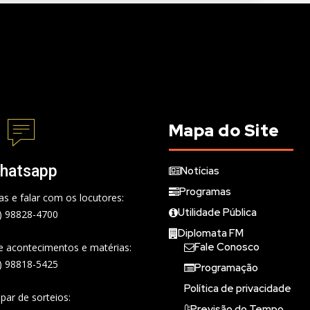
Mapa do Site
hatsapp
Notícias
Programas
s e falar com os locutores:
Utilidade Pública
) 98828-4700
Diplomata FM
Fale Conosco
de acontecimentos e matérias:
) 98818-5425
Programação
Política de privacidade
ipar de sorteios:
Previsão do Tempo