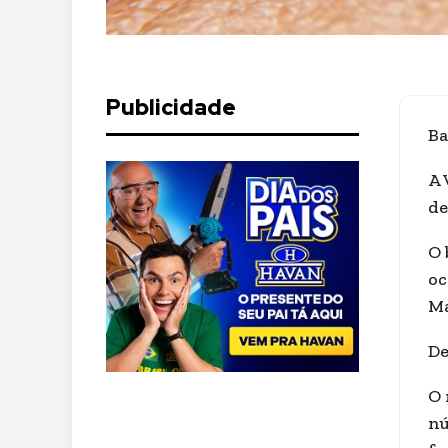
Publicidade
Ba
A 
de
O 
oc
Ma
De
O 
nú