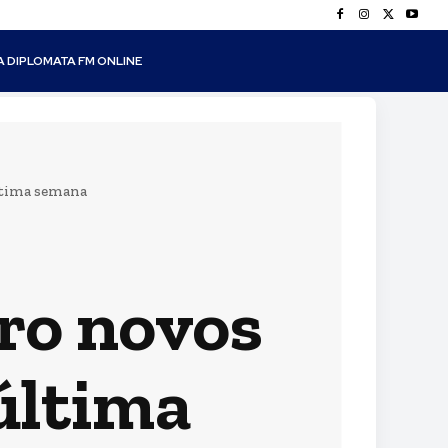
A DIPLOMATA FM ONLINE
última semana
ro novos
última