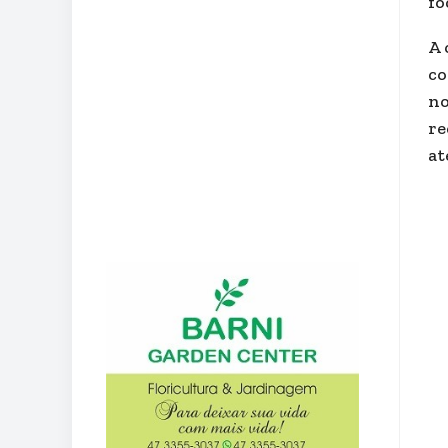
fo
A 
co
no
re
at