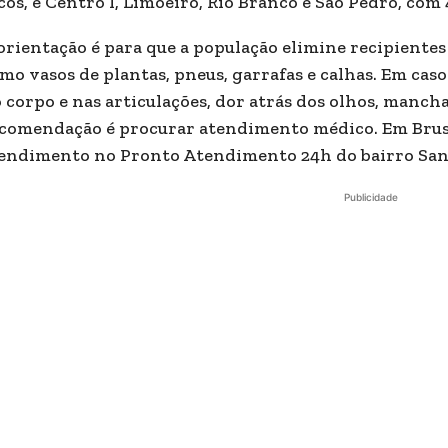
cos, e Centro I, Limoeiro, Rio Branco e São Pedro, com 
orientação é para que a população elimine recipiente
mo vasos de plantas, pneus, garrafas e calhas. Em caso
 corpo e nas articulações, dor atrás dos olhos, mancha
comendação é procurar atendimento médico. Em Brus
endimento no Pronto Atendimento 24h do bairro San
Publicidade