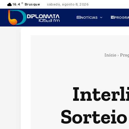
C
16.4
Brusque
sábado, agosto 8, 2026
NOTÍCIAS
PROGR
Início
Pro
Interl
Sorteio