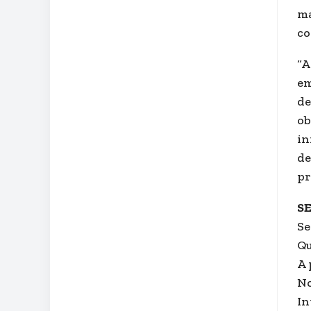
ma
co
“A
em
de
ob
in
de
pr
S
Se
Qu
A 
No
In