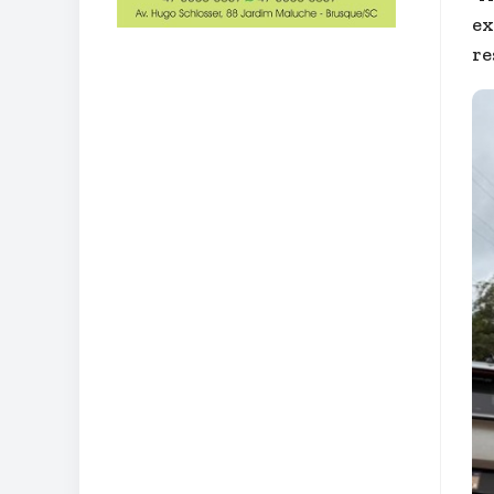
ex
re