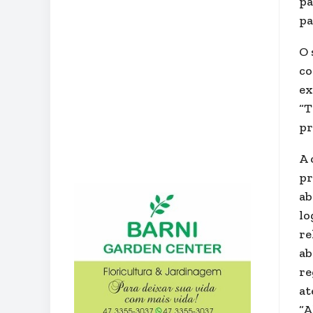
pa
pa
O 
co
ex
“T
pr
A 
pr
ab
lo
re
ab
re
at
“A