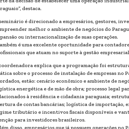
rte da decisão de estabelecer uma operação industrial
raguaio”, destaca.
seminário é direcionado a empresários, gestores, inve
mpreender melhor o ambiente de negócios do Paragua
pansão ou internacionalização de suas operações.
ambém é uma excelente oportunidade para contadores
ofissionais que atuam no suporte à gestão empresarial”
coordenadora explica que a programação foi estrutur
ática sobre o processo de instalação de empresas no P
ordados, estão: cenário econômico e ambiente de negó
gística energética e de mão de obra; processo legal pa
lacionados à residência e cidadania paraguaia; estrutu
ertura de contas bancárias; logística de importação,
gime tributário e incentivos fiscais disponíveis e va
enção para investidores brasileiros.
lém disso, empresários que já possuem operações no 