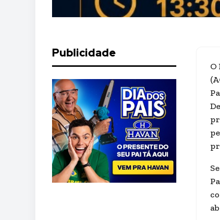
Publicidade
O 
(A
Pa
De
pr
pe
pr
Se
Pa
co
ab