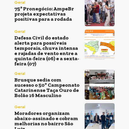
Geral
75ª Pronegócio: AmpeBr
projeta expectativas
positivas para a rodada
Geral
Defesa Civil do estado
alerta para possíveis
temporais, chuva intensa
e rajadas de vento entre a
quinta-feira (06) e a sexta-
feira (07)
Geral
Brusque sedia com
sucesso o 50º Campeonato
Catarinense Taça Ouro de
Bolão 16 Masculino
Geral
Moradores organizam
abaixo-assinado e cobram
melhorias no bairro São
Luiz