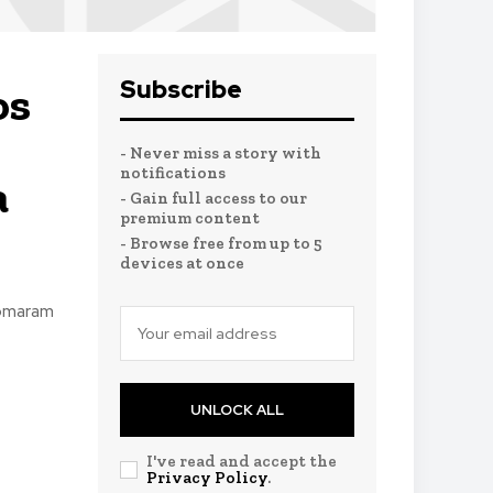
Subscribe
os
- Never miss a story with
notifications
a
- Gain full access to our
premium content
- Browse free from up to 5
devices at once
tomaram
UNLOCK ALL
I've read and accept the
Privacy Policy
.