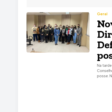
Geral
Nov
Dir
De
po
Na tarde
Conselho
posse. Na