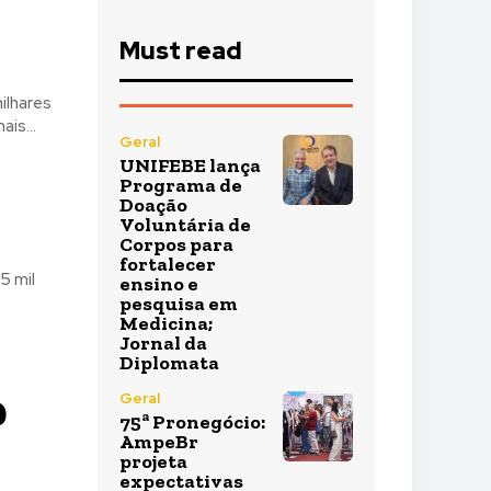
Must read
ilhares
is...
Geral
UNIFEBE lança
Programa de
Doação
Voluntária de
Corpos para
fortalecer
5 mil
ensino e
pesquisa em
Medicina;
Jornal da
Diplomata
0
Geral
75ª Pronegócio:
AmpeBr
projeta
expectativas