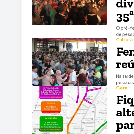
div
35ª
O pré-fe
de pesso
Cultura
Fen
reú
Na tarde 
pessoas.
Geral
Fiq
alt
par