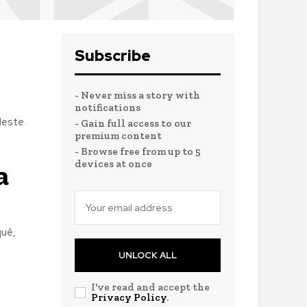
Subscribe
- Never miss a story with
notifications
deste
- Gain full access to our
premium content
- Browse free from up to 5
devices at once
a
quê,
UNLOCK ALL
I've read and accept the
Privacy Policy
.