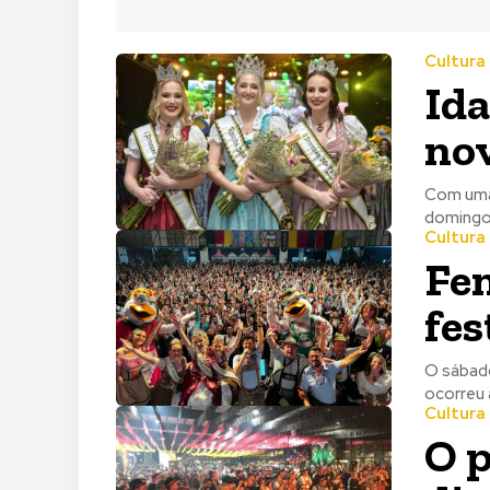
Cultura
Ida
nov
Com uma 
domingo 
Cultura
Fen
fes
O sábado
ocorreu 
Cultura
O p