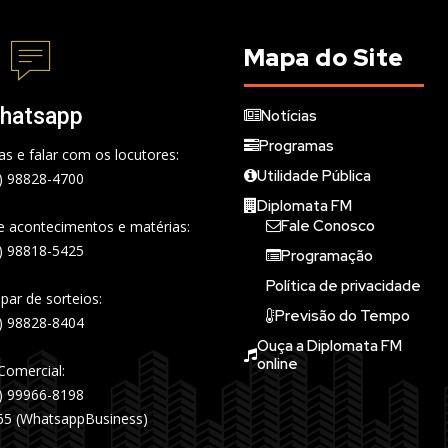
Mapa do Site
hatsapp
Notícias
Programas
s e falar com os locutores:
Utilidade Pública
) 98828-4700
Diplomata FM
Fale Conosco
de acontecimentos e matérias:
) 98818-5425
Programação
Política de privacidade
ipar de sorteios:
Previsão do Tempo
) 98828-8404
Ouça a Diplomata FM
online
Comercial:
) 99966-8198
65 (WhatsappBusiness)