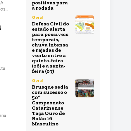
positivas para
 A
a rodada
os...
Geral
a
Defesa Civil do
estado alerta
para possíveis
temporais,
chuva intensa
e rajadas de
vento entre a
quinta-feira
(06) e a sexta-
sta
feira (07)
Geral
Brusque sedia
com sucesso o
50º
Campeonato
Catarinense
Taça Ouro de
ria
Bolão 16
Masculino