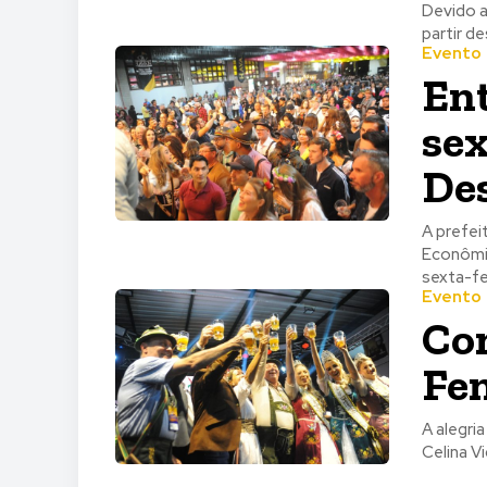
Devido a
partir d
Evento
Ent
sex
Des
A prefei
Econômic
sexta-fei
Evento
Com
Fe
A alegri
Celina V