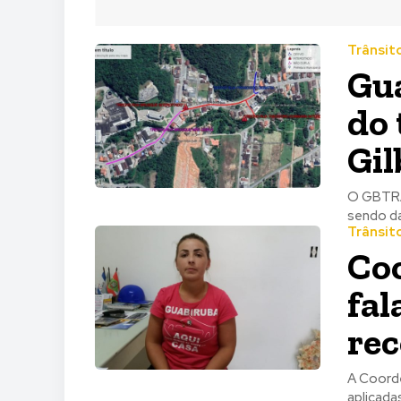
Trânsit
Gua
do 
Gil
O GBTRAN
sendo da
Trânsit
Co
fal
re
A Coorde
aplicada