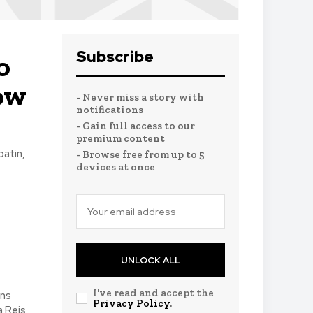
Subscribe
o
how
- Never miss a story with
notifications
- Gain full access to our
premium content
atin,
- Browse free from up to 5
devices at once
UNLOCK ALL
I've read and accept the
uns
Privacy Policy
.
a Reis