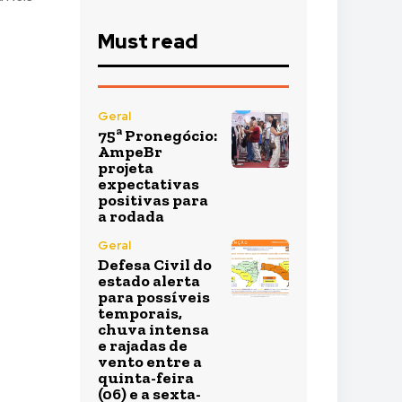
Must read
Geral
75ª Pronegócio:
AmpeBr
projeta
expectativas
positivas para
a rodada
Geral
Defesa Civil do
estado alerta
para possíveis
temporais,
chuva intensa
e rajadas de
vento entre a
quinta-feira
(06) e a sexta-