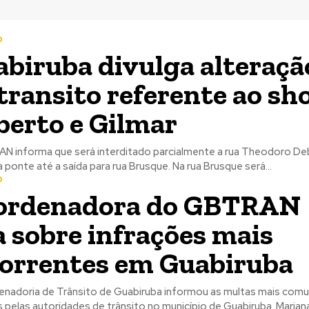
o
biruba divulga alteraçã
transito referente ao s
berto e Gilmar
 informa que será interditado parcialmente a rua Theodoro Deb
 ponte até a saída para rua Brusque. Na rua Brusque será...
o
ordenadora do GBTRAN
a sobre infrações mais
correntes em Guabiruba
nadoria de Trânsito de Guabiruba informou as multas mais com
s pelas autoridades de trânsito no município de Guabiruba. Marian