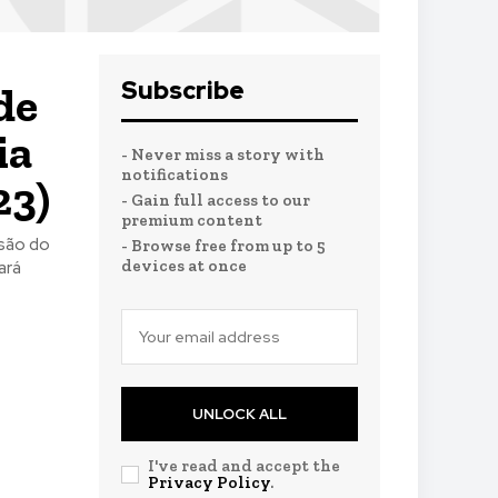
Subscribe
de
ia
- Never miss a story with
notifications
23)
- Gain full access to our
premium content
usão do
- Browse free from up to 5
devices at once
ará
UNLOCK ALL
I've read and accept the
Privacy Policy
.