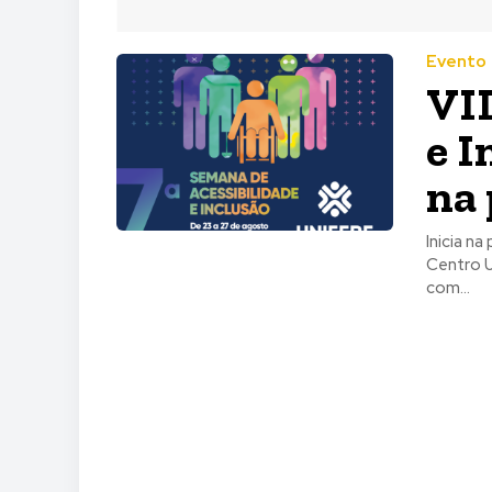
Evento
VII
e I
na 
Inicia n
Centro U
com...