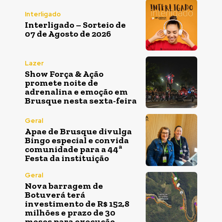
Interligado
Interligado – Sorteio de
07 de Agosto de 2026
Lazer
Show Força & Ação
promete noite de
adrenalina e emoção em
Brusque nesta sexta-feira
Geral
Apae de Brusque divulga
Bingo especial e convida
comunidade para a 44ª
Festa da instituição
Geral
Nova barragem de
Botuverá terá
investimento de R$ 152,8
milhões e prazo de 30
meses para execução