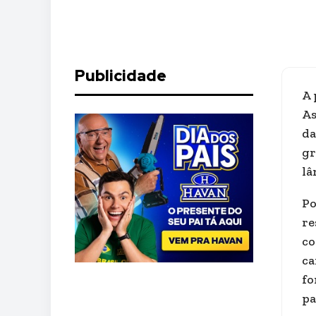
Publicidade
A 
As
da
gr
lâ
Po
re
co
ca
fo
pa