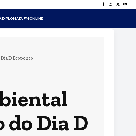
A DIPLOMATA FM ONLINE
o Dia D Ecoponto
biental
o do Dia D