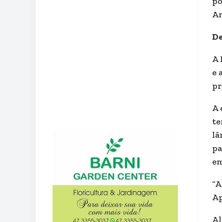
po
Am
De
A 
e 
pr
A 
te
lâ
pa
em
“A
Ap
Al