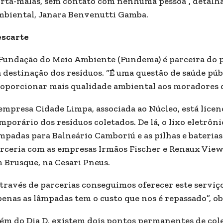
rta-malas, sem contato com nenhuma pessoa”, detalh
biental, Janara Benvenutti Gamba.
scarte
Fundação do Meio Ambiente (Fundema) é parceira do p
a destinação dos resíduos. “É uma questão de saúde públ
oporcionar mais qualidade ambiental aos moradores de
empresa Cidade Limpa, associada ao Núcleo, está lic
mporário dos resíduos coletados. De lá, o lixo eletrôni
mpadas para Balneário Camboriú e as pilhas e baterias
rceria com as empresas Irmãos Fischer e Renaux View
 Brusque, na Cesari Pneus.
través de parcerias conseguimos oferecer este serviço
enas as lâmpadas tem o custo que nos é repassado”, o
ém do Dia D, existem dois pontos permanentes de colet