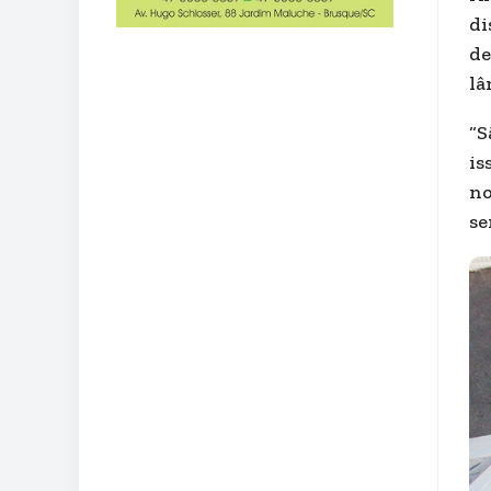
di
de
lâ
“S
is
no
se