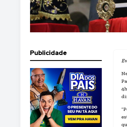
Publicidade
Ev
Ne
Pa
4h
di
“P
es
qu