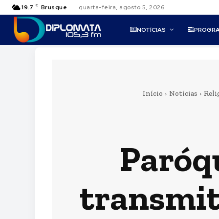
C
19.7
Brusque
quarta-feira, agosto 5, 2026
NOTÍCIAS
PROGR
Início
Notícias
Reli
Paróq
transmit