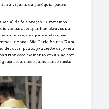
lica o vigário da paróquia, padre
pecial de fé e oração. “Estaremos
epois vamos acompanhar, através do
ara a missa, na igreja matriz, em
remos invocar São Carlo Acutis. É um
o devotos, principalmente os jovens,
mos viver esse momento em união com
 Igreja reconhece como santo neste