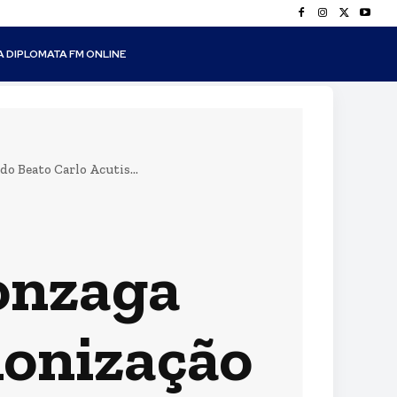
A DIPLOMATA FM ONLINE
o Beato Carlo Acutis...
onzaga
nonização