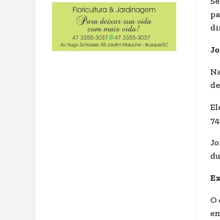
Se
pa
di
Jo
Na
de
El
74
Jo
du
Ex
O 
em