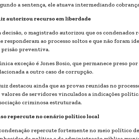
gundo a sentença, ele atuava intermediando cobranç
iz autorizou recurso em liberdade
 decisão, o magistrado autorizou que os condenados 
e responderam ao processo soltos e que não foram ide
 prisão preventiva.
única exceção é Jones Bosio, que permanece preso po
lacionada a outro caso de corrupção.
juiz destacou ainda que as provas reunidas no proces
 valores de servidores vinculados a indicações polí
sociação criminosa estruturada.
so repercute no cenário político local
condenação repercute fortemente no meio político de
nhecidas da política e da administração pública munic