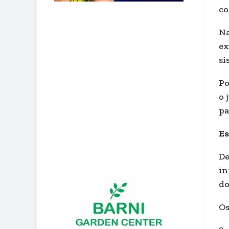
co
Na
ex
si
Po
o 
pa
Es
De
in
do
Os