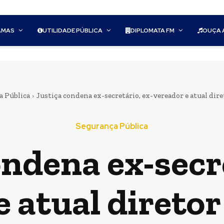
AMAS
UTILIDADE PÚBLICA
DIPLOMATA FM
OUÇA 
a Pública
Justiça condena ex-secretário, ex-vereador e atual diret
Segurança Pública
ondena ex-secre
e atual diretor