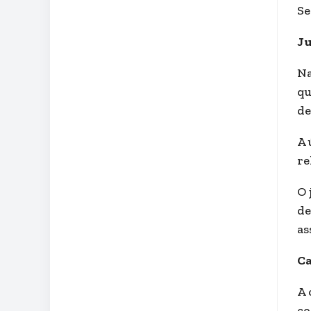
Se
Ju
Na
qu
de
A 
re
O 
de
as
Ca
A 
co