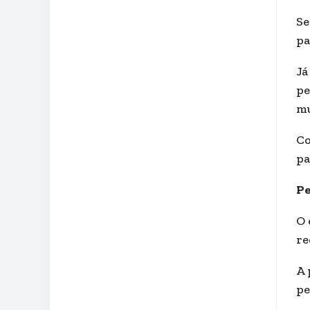
Se
pa
Já
pe
mu
Co
pa
Pe
O 
re
A 
pe