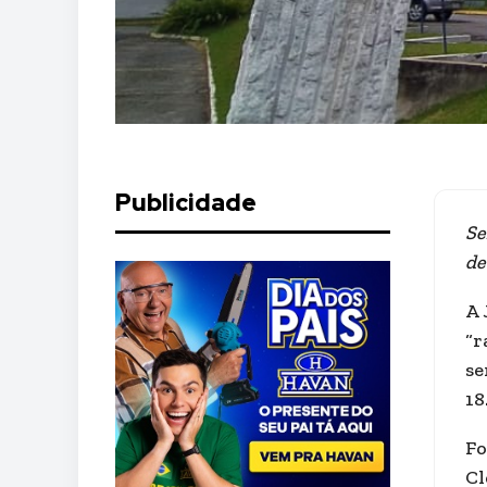
Publicidade
Se
de
A 
“r
se
18
Fo
Cl