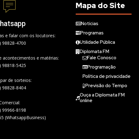
Mapa do Site
hatsapp
Notícias
Programas
s e falar com os locutores:
Utilidade Pública
) 98828-4700
Diplomata FM
Fale Conosco
de acontecimentos e matérias:
) 98818-5425
Programação
Política de privacidade
ipar de sorteios:
Previsão do Tempo
) 98828-8404
Ouça a Diplomata FM
online
Comercial:
) 99966-8198
65 (WhatsappBusiness)