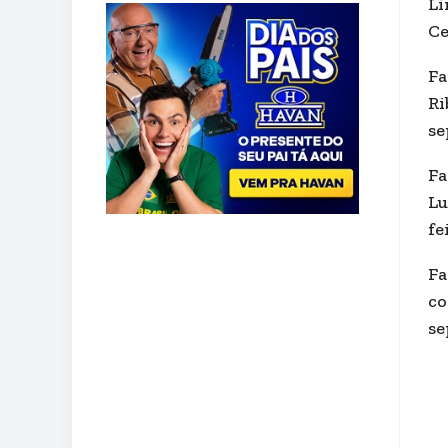
Li
Ce
Fa
Ri
se
Fa
Lu
fe
Fa
co
se