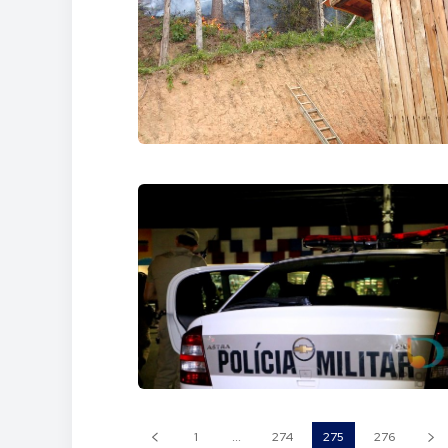
1
...
274
275
276