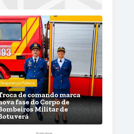
Segurança Pública
Troca de comando marca
nova fase do Corpo de
Bombeiros Militar de
Botuverá
Publicidade