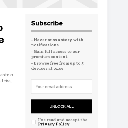
Subscribe
o
e
- Never miss a story with
notifications
- Gain full access to our
premium content
- Browse free from up to 5
devices at once
rante o
UNLOCK ALL
I've read and accept the
Privacy Policy
.