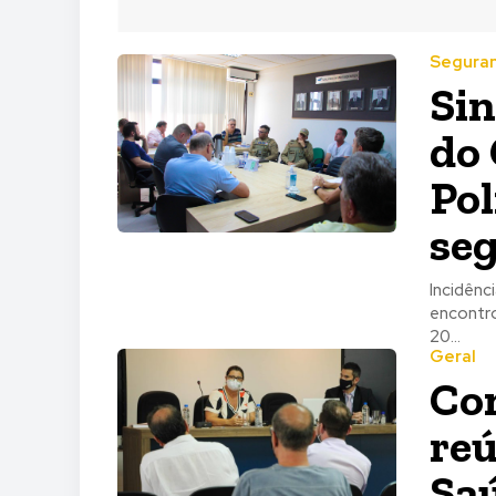
Seguran
Si
do 
Pol
seg
Incidênc
encontro O Conselho das Entidades realizou reunião na tarde de segun
20...
Geral
Con
reú
Sa