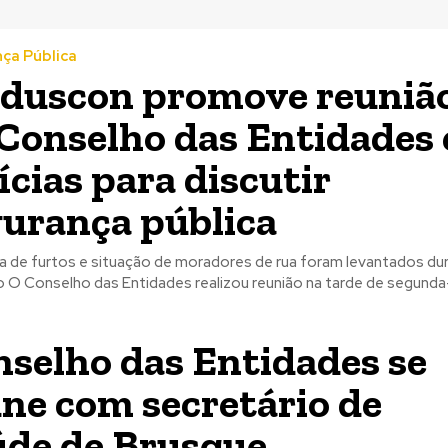
ça Pública
nduscon promove reuniã
Conselho das Entidades 
ícias para discutir
urança pública
ia de furtos e situação de moradores de rua foram levantados du
da-feira,
selho das Entidades se
ne com secretário de
úde de Brusque