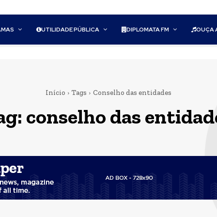
AMAS
UTILIDADE PÚBLICA
DIPLOMATA FM
OUÇA 
Início
Tags
Conselho das entidades
ag:
conselho das entidad