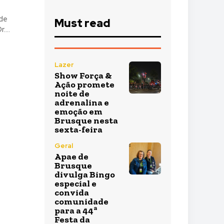
de
Must read
...
Lazer
Show Força &
Ação promete
noite de
adrenalina e
emoção em
Brusque nesta
sexta-feira
Geral
Apae de
Brusque
divulga Bingo
especial e
convida
comunidade
para a 44ª
Festa da