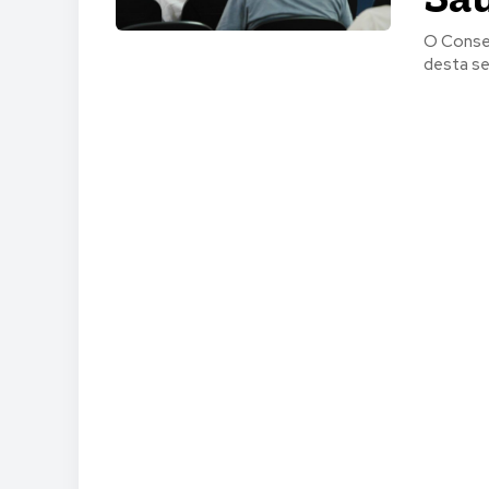
O Consel
desta seg