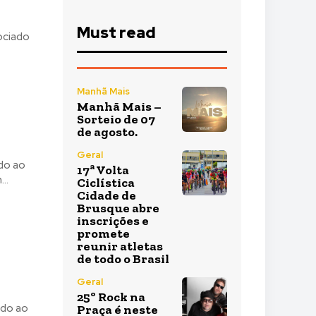
Must read
ociado
Manhã Mais
Manhã Mais –
Sorteio de 07
de agosto.
Geral
ado ao
17ª Volta
..
Ciclística
Cidade de
Brusque abre
inscrições e
promete
reunir atletas
de todo o Brasil
Geral
25º Rock na
ado ao
Praça é neste