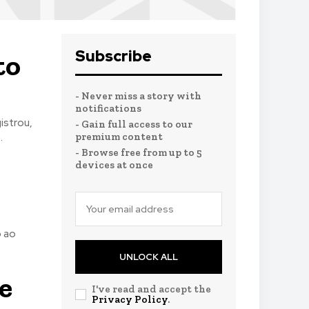
Subscribe
to
- Never miss a story with
notifications
- Gain full access to our
premium content
.
- Browse free from up to 5
devices at once
o ao
UNLOCK ALL
e
I've read and accept the
Privacy Policy
.