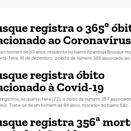
sque registra o 365º óbi
acionado ao Coronavírus
m homem de 63 anos, residente no bairro Azambuja Brusque registrou,
xta-feira, 16 de dezembro, o óbito de número 365 associado ao..
sque registra óbito
acionado à Covid-19
registrou, na quarta-feira (22), o óbito de número 357 associad
rus. Trata-se de um homem de 84 anos, morador do bairro São...
sque registra 356ª mort