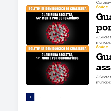
Coronaví
Saúde
Gua
por
A Secret
municípi
Saúde
Gua
ass
A Secret
municípi
1
2
3