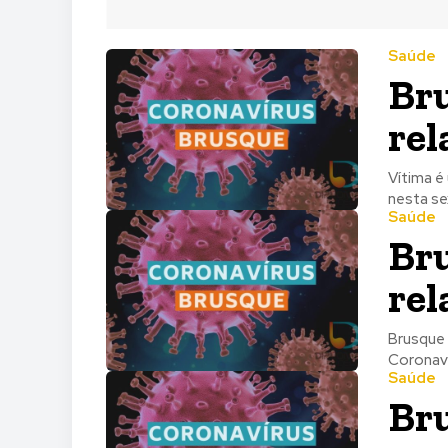
Saúde
Bru
rel
Vítima é u
nesta se
Saúde
Bru
rel
Brusque 
Coronaví
Saúde
Bru