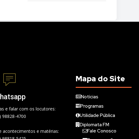
Mapa do Site
hatsapp
Notícias
Programas
s e falar com os locutores:
Utilidade Pública
) 98828-4700
Diplomata FM
Fale Conosco
de acontecimentos e matérias:
) 98818-5425