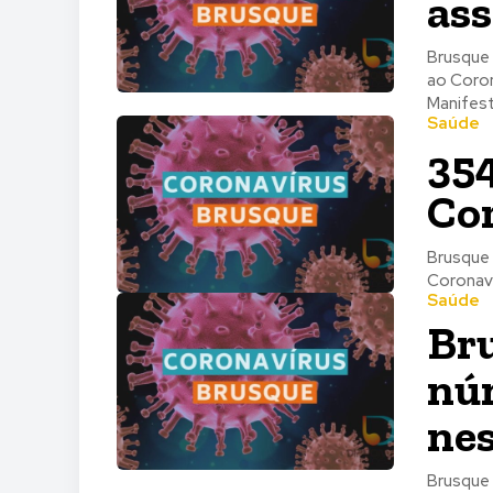
ass
Brusque 
ao Coron
Manifest
Saúde
354
Co
Brusque 
Coronaví
Saúde
Bru
núm
nes
Brusque 