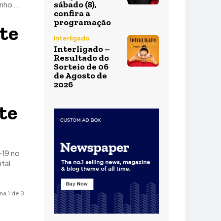
sábado (8),
ho....
confira a
programação
te
Interligado
Interligado –
Resultado do
Sorteio de 06
de Agosto de
2026
te
-19 no
al...
na 1 de 3