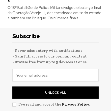
O 18º Batalhão de Polícia Militar divulgou o balanço final
da Operação Varejo - l, desencadeada em todo estado
e também em Brusque. Os números finais...
Subscribe
- Never miss a story with notifications
- Gain full access to our premium content
- Browse free from up to 5 devices at once
UNLOCK ALL
I've read and accept the
Privacy Policy
.