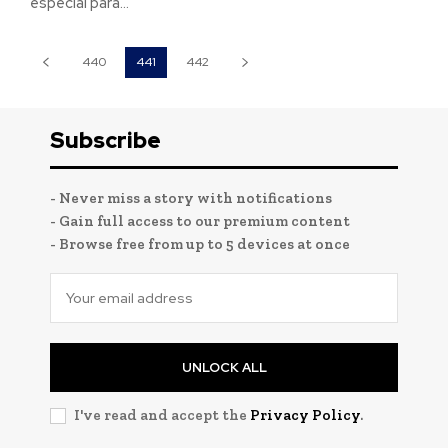
especial para...
440
441
442
Subscribe
- Never miss a story with notifications
- Gain full access to our premium content
- Browse free from up to 5 devices at once
UNLOCK ALL
I've read and accept the
Privacy Policy
.