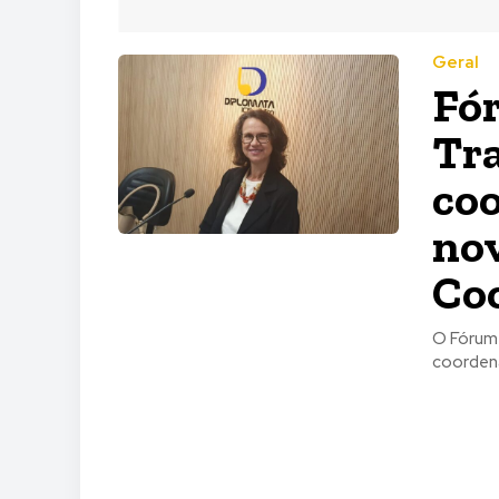
Geral
Fór
Tra
co
no
Co
O Fórum 
coordena