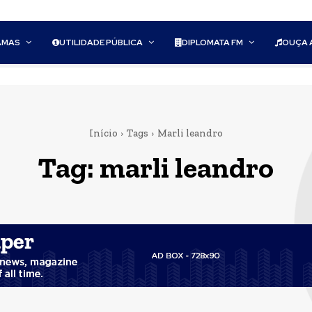
AMAS
UTILIDADE PÚBLICA
DIPLOMATA FM
OUÇA 
Início
Tags
Marli leandro
Tag:
marli leandro