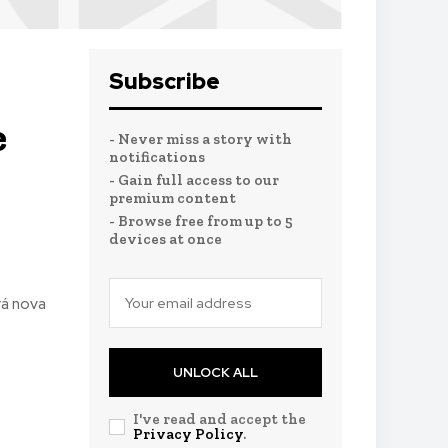
Subscribe
e
- Never miss a story with
notifications
- Gain full access to our
premium content
- Browse free from up to 5
devices at once
rá nova
UNLOCK ALL
I've read and accept the
Privacy Policy
.